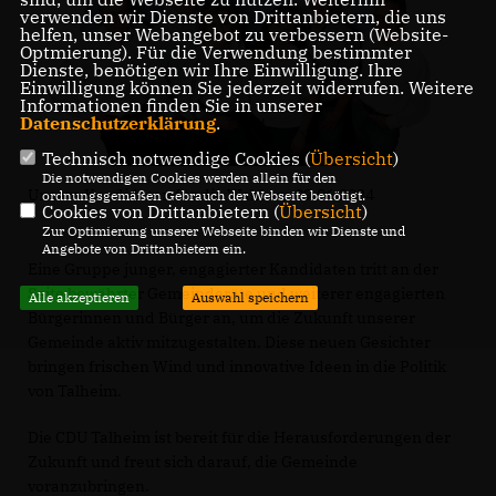
verwenden wir Dienste von Drittanbietern, die uns
helfen, unser Webangebot zu verbessern (Website-
Optmierung). Für die Verwendung bestimmter
Dienste, benötigen wir Ihre Einwilligung. Ihre
Einwilligung können Sie jederzeit widerrufen. Weitere
Informationen finden Sie in unserer
Datenschutzerklärung
.
Technisch notwendige Cookies (
Übersicht
)
Die notwendigen Cookies werden allein für den
Unsere Kandidaten für die Wahl am 09.06.2024
ordnungsgemäßen Gebrauch der Webseite benötigt.
Cookies von Drittanbietern (
Übersicht
)
Zur Optimierung unserer Webseite binden wir Dienste und
Angebote von Drittanbietern ein.
Eine Gruppe junger, engagierter Kandidaten tritt an der
Seite bewährter Gemeinderäte und weiterer engagierten
Alle akzeptieren
Auswahl speichern
Bürgerinnen und Bürger an, um die Zukunft unserer
Gemeinde aktiv mitzugestalten. Diese neuen Gesichter
bringen frischen Wind und innovative Ideen in die Politik
von Talheim.
Die CDU Talheim ist bereit für die Herausforderungen der
Zukunft und freut sich darauf, die Gemeinde
voranzubringen.