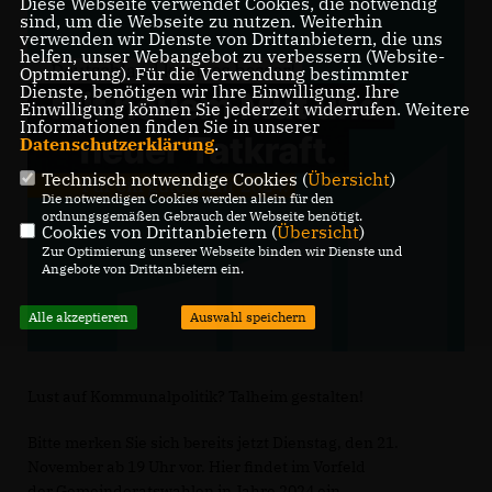
Diese Webseite verwendet Cookies, die notwendig
sind, um die Webseite zu nutzen. Weiterhin
verwenden wir Dienste von Drittanbietern, die uns
helfen, unser Webangebot zu verbessern (Website-
Optmierung). Für die Verwendung bestimmter
Dienste, benötigen wir Ihre Einwilligung. Ihre
Einwilligung können Sie jederzeit widerrufen. Weitere
Informationen finden Sie in unserer
Datenschutzerklärung
.
Technisch notwendige Cookies (
Übersicht
)
Die notwendigen Cookies werden allein für den
ordnungsgemäßen Gebrauch der Webseite benötigt.
Cookies von Drittanbietern (
Übersicht
)
Zur Optimierung unserer Webseite binden wir Dienste und
Angebote von Drittanbietern ein.
Alle akzeptieren
Auswahl speichern
Lust auf Kommunalpolitik? Talheim gestalten!
Bitte merken Sie sich bereits jetzt Dienstag, den 21.
November ab 19 Uhr vor. Hier findet im Vorfeld
der Gemeinderatswahlen in Jahre 2024 ein